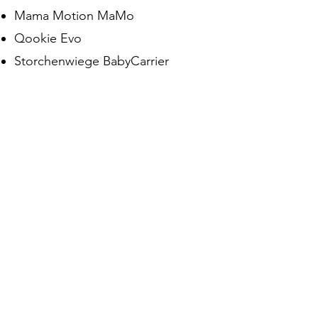
Mama Motion MaMo
Qookie Evo
Storchenwiege BabyCarrier
Wrap Conversions
CocooMe Helium